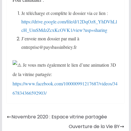
Je télécharge et complète le dossier via ce lien :
https://drive.google.com/file/d/12DqOz8_YhDVhLl
cH_UmSMdzZcxKcOVK1/view?usp=sharing
J’envoie mon dossier par mail à
entreprise@paysbassinbriey.fr
Je vous mets également le lien d’une animation 3D
de la vitrine partagée:
https://www.facebook.com/100000991217687/videos/34
67834366592903/
Novembre 2020 : Espace vitrine partagée
Ouverture de la Vie BY