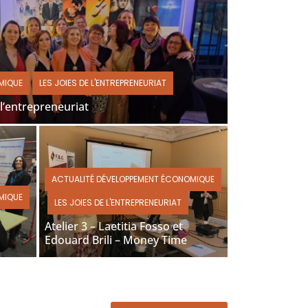
MIQUE
LES JOIES DE L'ENTREPRENEURIAT
 l’entrepreneuriat
ACTUALITÉ DÉVELOPPEMENT ÉCONOMIQUE
MIQUE
LES JOIES DE L'ENTREPRENEURIAT
Atelier 3 – Laetitia Fosso et
Edouard Brili – Money Time