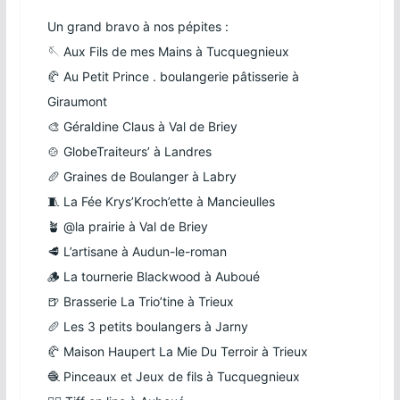
Un grand bravo à nos pépites :
🪡
Aux Fils de mes Mains
à Tucquegnieux
🥐
Au Petit Prince . boulangerie pâtisserie
à
Giraumont
🎨
Géraldine Claus
à Val de Briey
🍲
GlobeTraiteurs’
à Landres
🥖
Graines de Boulanger
à Labry
🧵
La Fée Krys’Kroch’ette
à Mancieulles
🪴 @la prairie à Val de Briey
🥩
L’artisane
à Audun-le-roman
🪵
La tournerie Blackwood
à Auboué
🍺
Brasserie La Trio’tine
à Trieux
🥖
Les 3 petits boulangers
à Jarny
🥐
Maison Haupert La Mie Du Terroir
à Trieux
🧶
Pinceaux et Jeux de fils
à Tucquegnieux