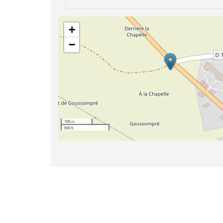
+
−
100 m
500 ft